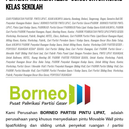
KELAS SEKOLAH
CARI PEMBUATAN PARTISI PINTU LIPAT.. KAMI AHLINYA Jakarta, Bandung, Bekasi, Tangerang, Bogor, Sumatra Bali Dll.
Penyekat Ruangan Redam Suara.! BORNEO PARTISI PINTU LIPAT, Cari Partisi Geser/PABRIK BORNEO PARTISI PINTU
LIPAT, Pintu Lipat Kedap Suara, PABRIKASI Partisi Geser/ PABRIKASI Pintu Lipat Kedap Suara KAMI AHLINYA, PABRIK
Cari Partisi PABRIK Penyekat Ruangan, Rapat, Meeting Room, Kantor, PABRIK PEMBUATAN PINTU LIPAT/PINTU GESER
Workshop, Restaurant, Pabrik, Bengkel,
HOTEL
, Class, Ballroom, Cari PABRIK Partisi Pintu Lipat/Geser Ruangan Rapat,
Miting Room, Kantor, Workshop, Pabrik,, Cari Partisi Peredam Suara / Kedap Suara, Ruangan Besar Bisa Buka Tutup,
Kami AHLINYA! PABRIK Penyekat Ruangan Kedap Suara, Untuk Miting Room, Kantor, Workshop CARI PARTISI GESER /
PENYEKAT RUANGAN KEDAP SUARA. Cari Partisi Sliding Door, Cari Partisi Ruangan, Cari PABRIK Partisi Geser /
Movable Wall/ Sliding Wall Kami Jual, Cari Pabrik Pintu Panel Lipat Dengan Peredam Suara, PINTU LIPAT RUANGAN,
Untuk Ballroom,
HOTEL
, Ruang Meeting Dll. PABRIK PARTISI PEREDAM SUARA, Untuk Kantor, Workshop, Pabrik,
Penyekat Ruangan Besar Bisa Buka Tutup, PABRIK Penyekat Ruangan Kedap Suara, Untuk Miting Room, Kantor,
Workshop, Partisi Geser / Movable Wall / Partisi Penyekat Ruangan Sliding Wall, Cari PABRIK Partisi Sliding Wall, Cari
PABRIK Partisi Movable Wall, Cari PABRIK Partisi Peredam Suara / Kedap Suara, Cari Partisi Sliding Door, Workshop,
Pabrik, Penyekat Ruangan Besar Bisa Geser, PENYEKAT RUANGAN
Kami Perusahan
BORNEO PARTISI PINTU LIPAT,
adalah
perusahaan yang khusus menyediakan pintu Movable Wall pintu
lipat/folding dan sliding untuk penyekat ruangan / partisi