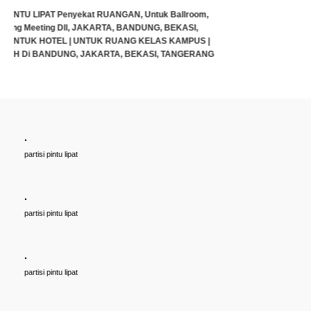
.
Cari PARTISI PINTU LIPAT Penyekat RUANGAN, Untuk Ballroom,
partisi pintu lipat
HOTEL, Ruang Meeting Dll, JAKARTA, BANDUNG, BEKASI,
TANGERANG UNTUK HOTEL | UNTUK RUANG KELAS KAMPUS |
KELAS SEKOLAH Di BANDUNG, JAKARTA, BEKASI, TANGERANG
.
Rp (Hubungi CS)
partisi pintu lipat
.
partisi pintu lipat