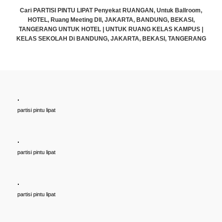
, Untuk Ballroom,
Cari PARTISI PINTU LIPAT Penyekat RUANGAN, Unt
NDUNG, BEKASI,
HOTEL, Ruang Meeting Dll, JAKARTA, BANDUNG
 KELAS KAMPUS |
TANGERANG UNTUK HOTEL | UNTUK RUANG KEL
EKASI, TANGERANG
KELAS SEKOLAH Di BANDUNG, JAKARTA, BEKAS
Rp (Hubungi CS)
.
partisi pintu lipat
.
partisi pintu lipat
.
partisi pintu lipat