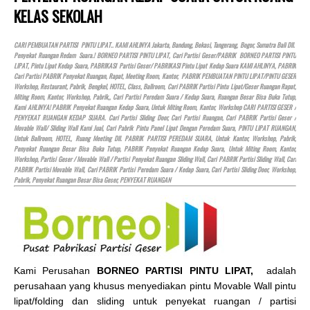
KELAS SEKOLAH
CARI PEMBUATAN PARTISI PINTU LIPAT.. KAMI AHLINYA Jakarta, Bandung, Bekasi, Tangerang, Bogor, Sumatra Bali Dll.
Penyekat Ruangan Redam Suara.! BORNEO PARTISI PINTU LIPAT, Cari Partisi Geser/PABRIK BORNEO PARTISI PINTU
LIPAT, Pintu Lipat Kedap Suara, PABRIKASI Partisi Geser/ PABRIKASI Pintu Lipat Kedap Suara KAMI AHLINYA, PABRIK
Cari Partisi PABRIK Penyekat Ruangan, Rapat, Meeting Room, Kantor, PABRIK PEMBUATAN PINTU LIPAT/PINTU GESER
Workshop, Restaurant, Pabrik, Bengkel,
HOTEL
, Class, Ballroom, Cari PABRIK Partisi Pintu Lipat/Geser Ruangan Rapat,
Miting Room, Kantor, Workshop, Pabrik,, Cari Partisi Peredam Suara / Kedap Suara, Ruangan Besar Bisa Buka Tutup,
Kami AHLINYA! PABRIK Penyekat Ruangan Kedap Suara, Untuk Miting Room, Kantor, Workshop CARI PARTISI GESER /
PENYEKAT RUANGAN KEDAP SUARA. Cari Partisi Sliding Door, Cari Partisi Ruangan, Cari PABRIK Partisi Geser /
Movable Wall/ Sliding Wall Kami Jual, Cari Pabrik Pintu Panel Lipat Dengan Peredam Suara, PINTU LIPAT RUANGAN,
Untuk Ballroom,
HOTEL
, Ruang Meeting Dll. PABRIK PARTISI PEREDAM SUARA, Untuk Kantor, Workshop, Pabrik,
Penyekat Ruangan Besar Bisa Buka Tutup, PABRIK Penyekat Ruangan Kedap Suara, Untuk Miting Room, Kantor,
Workshop, Partisi Geser / Movable Wall / Partisi Penyekat Ruangan Sliding Wall, Cari PABRIK Partisi Sliding Wall, Cari
PABRIK Partisi Movable Wall, Cari PABRIK Partisi Peredam Suara / Kedap Suara, Cari Partisi Sliding Door, Workshop,
Pabrik, Penyekat Ruangan Besar Bisa Geser, PENYEKAT RUANGAN
Kami Perusahan
BORNEO PARTISI PINTU LIPAT,
adalah
perusahaan yang khusus menyediakan pintu Movable Wall pintu
lipat/folding dan sliding untuk penyekat ruangan / partisi