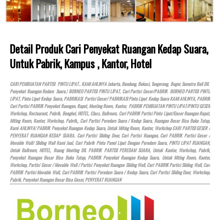
Detail Produk Cari Penyekat Ruangan Kedap Suara,
Untuk Pabrik, Kampus , Kantor, Hotel
CARI PEMBUATAN PARTISI PINTU LIPAT.. KAMI AHLINYA Jakarta, Bandung, Bekasi, Tangerang, Bogor, Sumatra Bali Dll.
Penyekat Ruangan Redam Suara.! BORNEO PARTISI PINTU LIPAT, Cari Partisi Geser/PABRIK BORNEO PARTISI PINTU
LIPAT, Pintu Lipat Kedap Suara, PABRIKASI Partisi Geser/ PABRIKASI Pintu Lipat Kedap Suara KAMI AHLINYA, PABRIK
Cari Partisi PABRIK Penyekat Ruangan, Rapat, Meeting Room, Kantor, PABRIK PEMBUATAN PINTU LIPAT/PINTU GESER
Workshop, Restaurant, Pabrik, Bengkel,
HOTEL
, Class, Ballroom, Cari PABRIK Partisi Pintu Lipat/Geser Ruangan Rapat,
Miting Room, Kantor, Workshop, Pabrik,, Cari Partisi Peredam Suara / Kedap Suara, Ruangan Besar Bisa Buka Tutup,
Kami AHLINYA! PABRIK Penyekat Ruangan Kedap Suara, Untuk Miting Room, Kantor, Workshop CARI PARTISI GESER /
PENYEKAT RUANGAN KEDAP SUARA. Cari Partisi Sliding Door, Cari Partisi Ruangan, Cari PABRIK Partisi Geser /
Movable Wall/ Sliding Wall Kami Jual, Cari Pabrik Pintu Panel Lipat Dengan Peredam Suara, PINTU LIPAT RUANGAN,
Untuk Ballroom,
HOTEL
, Ruang Meeting Dll. PABRIK PARTISI PEREDAM SUARA, Untuk Kantor, Workshop, Pabrik,
Penyekat Ruangan Besar Bisa Buka Tutup, PABRIK Penyekat Ruangan Kedap Suara, Untuk Miting Room, Kantor,
Workshop, Partisi Geser / Movable Wall / Partisi Penyekat Ruangan Sliding Wall, Cari PABRIK Partisi Sliding Wall, Cari
PABRIK Partisi Movable Wall, Cari PABRIK Partisi Peredam Suara / Kedap Suara, Cari Partisi Sliding Door, Workshop,
Pabrik, Penyekat Ruangan Besar Bisa Geser, PENYEKAT RUANGAN