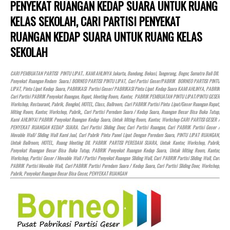
PENYEKAT RUANGAN KEDAP SUARA UNTUK RUANG
KELAS SEKOLAH, CARI PARTISI PENYEKAT
RUANGAN KEDAP SUARA UNTUK RUANG KELAS
SEKOLAH
CARI PEMBUATAN PARTISI PINTU LIPAT.. KAMI AHLINYA Jakarta, Bandung, Bekasi, Tangerang, Bogor, Sumatra Bali Dll.
Penyekat Ruangan Redam Suara.! BORNEO PARTISI PINTU LIPAT, Cari Partisi Geser/PABRIK BORNEO PARTISI PINTU
LIPAT, Pintu Lipat Kedap Suara, PABRIKASI Partisi Geser/ PABRIKASI Pintu Lipat Kedap Suara KAMI AHLINYA, PABRIK
Cari Partisi PABRIK Penyekat Ruangan, Rapat, Meeting Room, Kantor, PABRIK PEMBUATAN PINTU LIPAT/PINTU GESER
Workshop, Restaurant, Pabrik, Bengkel,
HOTEL
, Class, Ballroom, Cari PABRIK Partisi Pintu Lipat/Geser Ruangan Rapat,
Miting Room, Kantor, Workshop, Pabrik,, Cari Partisi Peredam Suara / Kedap Suara, Ruangan Besar Bisa Buka Tutup,
Kami AHLINYA! PABRIK Penyekat Ruangan Kedap Suara, Untuk Miting Room, Kantor, Workshop CARI PARTISI GESER /
PENYEKAT RUANGAN KEDAP SUARA. Cari Partisi Sliding Door, Cari Partisi Ruangan, Cari PABRIK Partisi Geser /
Movable Wall/ Sliding Wall Kami Jual, Cari Pabrik Pintu Panel Lipat Dengan Peredam Suara, PINTU LIPAT RUANGAN,
Untuk Ballroom,
HOTEL
, Ruang Meeting Dll. PABRIK PARTISI PEREDAM SUARA, Untuk Kantor, Workshop, Pabrik,
Penyekat Ruangan Besar Bisa Buka Tutup, PABRIK Penyekat Ruangan Kedap Suara, Untuk Miting Room, Kantor,
Workshop, Partisi Geser / Movable Wall / Partisi Penyekat Ruangan Sliding Wall, Cari PABRIK Partisi Sliding Wall, Cari
PABRIK Partisi Movable Wall, Cari PABRIK Partisi Peredam Suara / Kedap Suara, Cari Partisi Sliding Door, Workshop,
Pabrik, Penyekat Ruangan Besar Bisa Geser, PENYEKAT RUANGAN