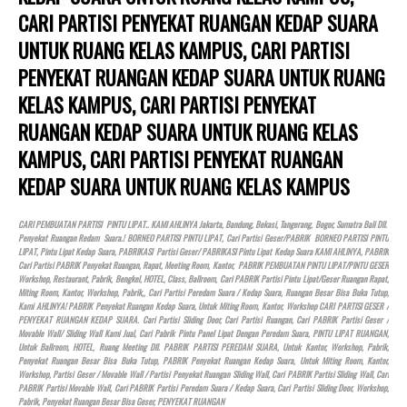
CARI PARTISI PENYEKAT RUANGAN KEDAP SUARA
UNTUK RUANG KELAS KAMPUS, CARI PARTISI
PENYEKAT RUANGAN KEDAP SUARA UNTUK RUANG
KELAS KAMPUS, CARI PARTISI PENYEKAT
RUANGAN KEDAP SUARA UNTUK RUANG KELAS
KAMPUS, CARI PARTISI PENYEKAT RUANGAN
KEDAP SUARA UNTUK RUANG KELAS KAMPUS
CARI PEMBUATAN PARTISI PINTU LIPAT.. KAMI AHLINYA Jakarta, Bandung, Bekasi, Tangerang, Bogor, Sumatra Bali Dll.
Penyekat Ruangan Redam Suara.! BORNEO PARTISI PINTU LIPAT, Cari Partisi Geser/PABRIK BORNEO PARTISI PINTU
LIPAT, Pintu Lipat Kedap Suara, PABRIKASI Partisi Geser/ PABRIKASI Pintu Lipat Kedap Suara KAMI AHLINYA, PABRIK
Cari Partisi PABRIK Penyekat Ruangan, Rapat, Meeting Room, Kantor, PABRIK PEMBUATAN PINTU LIPAT/PINTU GESER
Workshop, Restaurant, Pabrik, Bengkel,
HOTEL
, Class, Ballroom, Cari PABRIK Partisi Pintu Lipat/Geser Ruangan Rapat,
Miting Room, Kantor, Workshop, Pabrik,, Cari Partisi Peredam Suara / Kedap Suara, Ruangan Besar Bisa Buka Tutup,
Kami AHLINYA! PABRIK Penyekat Ruangan Kedap Suara, Untuk Miting Room, Kantor, Workshop CARI PARTISI GESER /
PENYEKAT RUANGAN KEDAP SUARA. Cari Partisi Sliding Door, Cari Partisi Ruangan, Cari PABRIK Partisi Geser /
Movable Wall/ Sliding Wall Kami Jual, Cari Pabrik Pintu Panel Lipat Dengan Peredam Suara, PINTU LIPAT RUANGAN,
Untuk Ballroom,
HOTEL
, Ruang Meeting Dll. PABRIK PARTISI PEREDAM SUARA, Untuk Kantor, Workshop, Pabrik,
Penyekat Ruangan Besar Bisa Buka Tutup, PABRIK Penyekat Ruangan Kedap Suara, Untuk Miting Room, Kantor,
Workshop, Partisi Geser / Movable Wall / Partisi Penyekat Ruangan Sliding Wall, Cari PABRIK Partisi Sliding Wall, Cari
PABRIK Partisi Movable Wall, Cari PABRIK Partisi Peredam Suara / Kedap Suara, Cari Partisi Sliding Door, Workshop,
Pabrik, Penyekat Ruangan Besar Bisa Geser, PENYEKAT RUANGAN