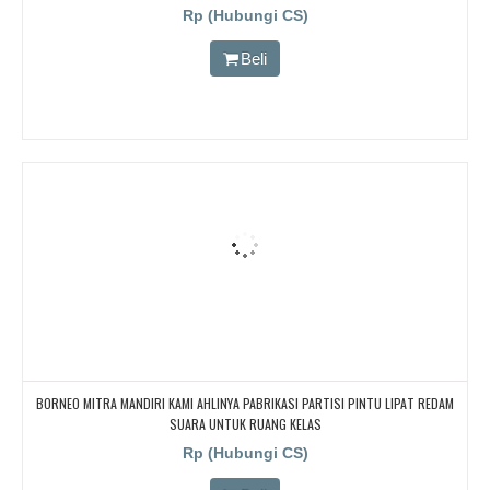
CARI PARTISI PENYEKAT RUANGAN KEDAP SUARA UNTUK RUANG KELAS KAMPUS,
Rp (Hubungi CS)
CARI PARTISI PENYEKAT RUANGAN KEDAP SUARA UNTUK RUANG KELAS KAMPUS,
CARI PARTISI PENYEKAT RUANGAN KEDAP SUARA UNTUK RUANG KELAS KAMPUS
Beli
BORNEO MITRA MANDIRI KAMI AHLINYA PABRIKASI PARTISI PINTU LIPAT REDAM
SUARA UNTUK RUANG KELAS
Rp (Hubungi CS)