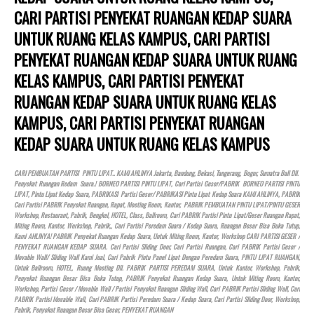
CARI PARTISI PENYEKAT RUANGAN KEDAP SUARA
UNTUK RUANG KELAS KAMPUS, CARI PARTISI
PENYEKAT RUANGAN KEDAP SUARA UNTUK RUANG
KELAS KAMPUS, CARI PARTISI PENYEKAT
RUANGAN KEDAP SUARA UNTUK RUANG KELAS
KAMPUS, CARI PARTISI PENYEKAT RUANGAN
KEDAP SUARA UNTUK RUANG KELAS KAMPUS
CARI PEMBUATAN PARTISI PINTU LIPAT.. KAMI AHLINYA Jakarta, Bandung, Bekasi, Tangerang, Bogor, Sumatra Bali Dll.
Penyekat Ruangan Redam Suara.! BORNEO PARTISI PINTU LIPAT, Cari Partisi Geser/PABRIK BORNEO PARTISI PINTU
LIPAT, Pintu Lipat Kedap Suara, PABRIKASI Partisi Geser/ PABRIKASI Pintu Lipat Kedap Suara KAMI AHLINYA, PABRIK
Cari Partisi PABRIK Penyekat Ruangan, Rapat, Meeting Room, Kantor, PABRIK PEMBUATAN PINTU LIPAT/PINTU GESER
Workshop, Restaurant, Pabrik, Bengkel,
HOTEL
, Class, Ballroom, Cari PABRIK Partisi Pintu Lipat/Geser Ruangan Rapat,
Miting Room, Kantor, Workshop, Pabrik,, Cari Partisi Peredam Suara / Kedap Suara, Ruangan Besar Bisa Buka Tutup,
Kami AHLINYA! PABRIK Penyekat Ruangan Kedap Suara, Untuk Miting Room, Kantor, Workshop CARI PARTISI GESER /
PENYEKAT RUANGAN KEDAP SUARA. Cari Partisi Sliding Door, Cari Partisi Ruangan, Cari PABRIK Partisi Geser /
Movable Wall/ Sliding Wall Kami Jual, Cari Pabrik Pintu Panel Lipat Dengan Peredam Suara, PINTU LIPAT RUANGAN,
Untuk Ballroom,
HOTEL
, Ruang Meeting Dll. PABRIK PARTISI PEREDAM SUARA, Untuk Kantor, Workshop, Pabrik,
Penyekat Ruangan Besar Bisa Buka Tutup, PABRIK Penyekat Ruangan Kedap Suara, Untuk Miting Room, Kantor,
Workshop, Partisi Geser / Movable Wall / Partisi Penyekat Ruangan Sliding Wall, Cari PABRIK Partisi Sliding Wall, Cari
PABRIK Partisi Movable Wall, Cari PABRIK Partisi Peredam Suara / Kedap Suara, Cari Partisi Sliding Door, Workshop,
Pabrik, Penyekat Ruangan Besar Bisa Geser, PENYEKAT RUANGAN