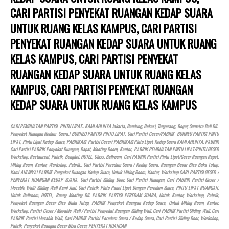
CARI PARTISI PENYEKAT RUANGAN KEDAP SUARA
UNTUK RUANG KELAS KAMPUS, CARI PARTISI
PENYEKAT RUANGAN KEDAP SUARA UNTUK RUANG
KELAS KAMPUS, CARI PARTISI PENYEKAT
RUANGAN KEDAP SUARA UNTUK RUANG KELAS
KAMPUS, CARI PARTISI PENYEKAT RUANGAN
KEDAP SUARA UNTUK RUANG KELAS KAMPUS
CARI PEMBUATAN PARTISI PINTU LIPAT.. KAMI AHLINYA Jakarta, Bandung, Bekasi, Tangerang, Bogor, Sumatra Bali Dll.
Penyekat Ruangan Redam Suara.! BORNEO PARTISI PINTU LIPAT, Cari Partisi Geser/PABRIK BORNEO PARTISI PINTU
LIPAT, Pintu Lipat Kedap Suara, PABRIKASI Partisi Geser/ PABRIKASI Pintu Lipat Kedap Suara KAMI AHLINYA, PABRIK
Cari Partisi PABRIK Penyekat Ruangan, Rapat, Meeting Room, Kantor, PABRIK PEMBUATAN PINTU LIPAT/PINTU GESER
Workshop, Restaurant, Pabrik, Bengkel,
HOTEL
, Class, Ballroom, Cari PABRIK Partisi Pintu Lipat/Geser Ruangan Rapat,
Miting Room, Kantor, Workshop, Pabrik,, Cari Partisi Peredam Suara / Kedap Suara, Ruangan Besar Bisa Buka Tutup,
Kami AHLINYA! PABRIK Penyekat Ruangan Kedap Suara, Untuk Miting Room, Kantor, Workshop CARI PARTISI GESER /
PENYEKAT RUANGAN KEDAP SUARA. Cari Partisi Sliding Door, Cari Partisi Ruangan, Cari PABRIK Partisi Geser /
Movable Wall/ Sliding Wall Kami Jual, Cari Pabrik Pintu Panel Lipat Dengan Peredam Suara, PINTU LIPAT RUANGAN,
Untuk Ballroom,
HOTEL
, Ruang Meeting Dll. PABRIK PARTISI PEREDAM SUARA, Untuk Kantor, Workshop, Pabrik,
Penyekat Ruangan Besar Bisa Buka Tutup, PABRIK Penyekat Ruangan Kedap Suara, Untuk Miting Room, Kantor,
Workshop, Partisi Geser / Movable Wall / Partisi Penyekat Ruangan Sliding Wall, Cari PABRIK Partisi Sliding Wall, Cari
PABRIK Partisi Movable Wall, Cari PABRIK Partisi Peredam Suara / Kedap Suara, Cari Partisi Sliding Door, Workshop,
Pabrik, Penyekat Ruangan Besar Bisa Geser, PENYEKAT RUANGAN