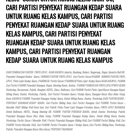
CARI PARTISI PENYEKAT RUANGAN KEDAP SUARA
UNTUK RUANG KELAS KAMPUS, CARI PARTISI
PENYEKAT RUANGAN KEDAP SUARA UNTUK RUANG
KELAS KAMPUS, CARI PARTISI PENYEKAT
RUANGAN KEDAP SUARA UNTUK RUANG KELAS
KAMPUS, CARI PARTISI PENYEKAT RUANGAN
KEDAP SUARA UNTUK RUANG KELAS KAMPUS
CARI PEMBUATAN PARTISI PINTU LIPAT.. KAMI AHLINYA Jakarta, Bandung, Bekasi, Tangerang, Bogor, Sumatra Bali Dll.
Penyekat Ruangan Redam Suara.! BORNEO PARTISI PINTU LIPAT, Cari Partisi Geser/PABRIK BORNEO PARTISI PINTU
LIPAT, Pintu Lipat Kedap Suara, PABRIKASI Partisi Geser/ PABRIKASI Pintu Lipat Kedap Suara KAMI AHLINYA, PABRIK
Cari Partisi PABRIK Penyekat Ruangan, Rapat, Meeting Room, Kantor, PABRIK PEMBUATAN PINTU LIPAT/PINTU GESER
Workshop, Restaurant, Pabrik, Bengkel,
HOTEL
, Class, Ballroom, Cari PABRIK Partisi Pintu Lipat/Geser Ruangan Rapat,
Miting Room, Kantor, Workshop, Pabrik,, Cari Partisi Peredam Suara / Kedap Suara, Ruangan Besar Bisa Buka Tutup,
Kami AHLINYA! PABRIK Penyekat Ruangan Kedap Suara, Untuk Miting Room, Kantor, Workshop CARI PARTISI GESER /
PENYEKAT RUANGAN KEDAP SUARA. Cari Partisi Sliding Door, Cari Partisi Ruangan, Cari PABRIK Partisi Geser /
Movable Wall/ Sliding Wall Kami Jual, Cari Pabrik Pintu Panel Lipat Dengan Peredam Suara, PINTU LIPAT RUANGAN,
Untuk Ballroom,
HOTEL
, Ruang Meeting Dll. PABRIK PARTISI PEREDAM SUARA, Untuk Kantor, Workshop, Pabrik,
Penyekat Ruangan Besar Bisa Buka Tutup, PABRIK Penyekat Ruangan Kedap Suara, Untuk Miting Room, Kantor,
Workshop, Partisi Geser / Movable Wall / Partisi Penyekat Ruangan Sliding Wall, Cari PABRIK Partisi Sliding Wall, Cari
PABRIK Partisi Movable Wall, Cari PABRIK Partisi Peredam Suara / Kedap Suara, Cari Partisi Sliding Door, Workshop,
Pabrik, Penyekat Ruangan Besar Bisa Geser, PENYEKAT RUANGAN