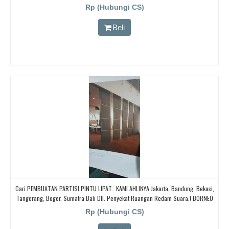
CARI PARTISI PENYEKAT RUANGAN KEDAP SUARA UNTUK RUANG KELAS KAMPUS,
Rp (Hubungi CS)
CARI PARTISI PENYEKAT RUANGAN KEDAP SUARA UNTUK RUANG KELAS KAMPUS,
CARI PARTISI PENYEKAT RUANGAN KEDAP SUARA UNTUK RUANG KELAS KAMPUS
Beli
Cari PEMBUATAN PARTISI PINTU LIPAT.. KAMI AHLINYA Jakarta, Bandung, Bekasi,
Tangerang, Bogor, Sumatra Bali Dll. Penyekat Ruangan Redam Suara.! BORNEO
PARTISI PINTU LIPAT, Cari Partisi Geser/PABRIK BORNEO PARTISI PINTU LIPAT,
Rp (Hubungi CS)