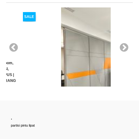
SALE
.
Cari PARTISI PINTU LIPAT Penyekat RUANGAN, Untuk Ballroom,
partisi pintu lipat
HOTEL, Ruang Meeting Dll, JAKARTA, BANDUNG, BEKASI,
TANGERANG UNTUK HOTEL | UNTUK RUANG KELAS KAMPUS |