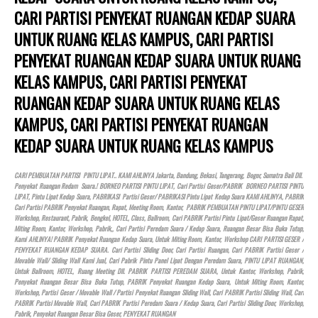
CARI PARTISI PENYEKAT RUANGAN KEDAP SUARA
UNTUK RUANG KELAS KAMPUS, CARI PARTISI
PENYEKAT RUANGAN KEDAP SUARA UNTUK RUANG
KELAS KAMPUS, CARI PARTISI PENYEKAT
RUANGAN KEDAP SUARA UNTUK RUANG KELAS
KAMPUS, CARI PARTISI PENYEKAT RUANGAN
KEDAP SUARA UNTUK RUANG KELAS KAMPUS
CARI PEMBUATAN PARTISI PINTU LIPAT.. KAMI AHLINYA Jakarta, Bandung, Bekasi, Tangerang, Bogor, Sumatra Bali Dll.
Penyekat Ruangan Redam Suara.! BORNEO PARTISI PINTU LIPAT, Cari Partisi Geser/PABRIK BORNEO PARTISI PINTU
LIPAT, Pintu Lipat Kedap Suara, PABRIKASI Partisi Geser/ PABRIKASI Pintu Lipat Kedap Suara KAMI AHLINYA, PABRIK
Cari Partisi PABRIK Penyekat Ruangan, Rapat, Meeting Room, Kantor, PABRIK PEMBUATAN PINTU LIPAT/PINTU GESER
Workshop, Restaurant, Pabrik, Bengkel,
HOTEL
, Class, Ballroom, Cari PABRIK Partisi Pintu Lipat/Geser Ruangan Rapat,
Miting Room, Kantor, Workshop, Pabrik,, Cari Partisi Peredam Suara / Kedap Suara, Ruangan Besar Bisa Buka Tutup,
Kami AHLINYA! PABRIK Penyekat Ruangan Kedap Suara, Untuk Miting Room, Kantor, Workshop CARI PARTISI GESER /
PENYEKAT RUANGAN KEDAP SUARA. Cari Partisi Sliding Door, Cari Partisi Ruangan, Cari PABRIK Partisi Geser /
Movable Wall/ Sliding Wall Kami Jual, Cari Pabrik Pintu Panel Lipat Dengan Peredam Suara, PINTU LIPAT RUANGAN,
Untuk Ballroom,
HOTEL
, Ruang Meeting Dll. PABRIK PARTISI PEREDAM SUARA, Untuk Kantor, Workshop, Pabrik,
Penyekat Ruangan Besar Bisa Buka Tutup, PABRIK Penyekat Ruangan Kedap Suara, Untuk Miting Room, Kantor,
Workshop, Partisi Geser / Movable Wall / Partisi Penyekat Ruangan Sliding Wall, Cari PABRIK Partisi Sliding Wall, Cari
PABRIK Partisi Movable Wall, Cari PABRIK Partisi Peredam Suara / Kedap Suara, Cari Partisi Sliding Door, Workshop,
Pabrik, Penyekat Ruangan Besar Bisa Geser, PENYEKAT RUANGAN