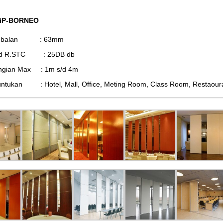
 iP-BORNEO
tebalan : 63mm
d R.STC : 25DB db
ingian Max : 1m s/d 4m
ntukan : Hotel, Mall, Office, Meting Room, Class Room, Restaourant,