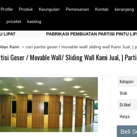
Profile
Produk
Keungulan
Pemesanan
Kontak
keranjang
i
pricelist
katalog
PABRIKASI PEMBUATAN PARTISI PINTU LIPAT
PABRIKASI PEMBUATAN PARTISI PINTU LIPAT
Iklan Kami
cari partisi geser / movable wall/ sliding wall Kami Jual, | 
rtisi Geser / Movable Wall/ Sliding Wall Kami Jual, | Part
Kategori
Stok
Di lihat
Harga
Beli 