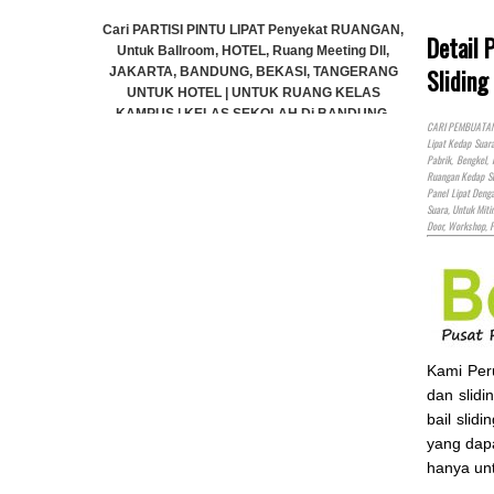
 LIPAT Penyekat RUANGAN,
Detail 
OTEL, Ruang Meeting Dll,
Sliding
G, BEKASI, TANGERANG
 UNTUK RUANG KELAS
 SEKOLAH Di BANDUNG,
CARI PEMBUATAN P
EKASI, TANGERANG
Lipat Kedap Suar
Pabrik, Bengkel,
ubungi CS)
Ruangan Kedap Su
Panel Lipat Den
Suara, Untuk Miti
Door, Workshop, 
Cari PARTISI PINTU LIPAT Penyekat RUANGAN,
Untuk Ballroom, HOTEL, Ruang Meeting Dll,
JAKARTA, BANDUNG, BEKASI, TANGERANG
UNTUK HOTEL | UNTUK RUANG KELAS
KAMPUS | KELAS SEKOLAH Di BANDUNG,
JAKARTA, BEKASI, TANGERANG
Kami Pe
Rp (Hubungi CS)
dan slidi
bail slid
yang dap
hanya un
.