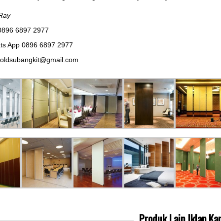
Ray
0896 6897 2977
ts App 0896 6897 2977
noldsubangkit@gmail.com
Produk Lain
Iklan Ka