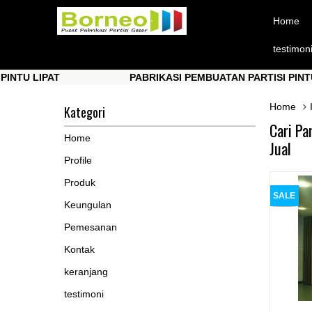
Home
testimon
LIPAT
PABRIKASI PEMBUATAN PARTISI PINTU LIPAT
LIPAT
PABRIKASI PEMBUATAN PARTISI PINTU LIPAT
Home
Kategori
Cari Pa
Home
Jual
Profile
Produk
SALE
Keungulan
Pemesanan
Kontak
keranjang
testimoni