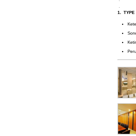
.
1. TYPE
Ke
Son
Ket
Peru