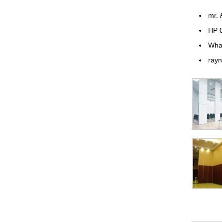
mr.
HP 
Wha
ray