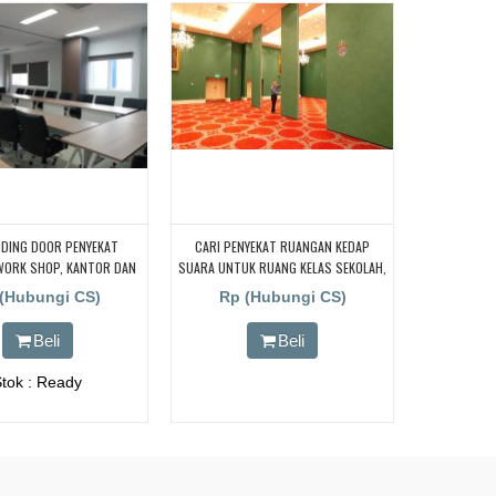
IDING DOOR PENYEKAT
CARI PENYEKAT RUANGAN KEDAP
WORK SHOP, KANTOR DAN
SUARA UNTUK RUANG KELAS SEKOLAH,
MITING ROOM
CARI PENYEKAT RUANGAN KEDAP
(Hubungi CS)
Rp (Hubungi CS)
SUARA UNTUK RUANG KELAS SEKOLAH,
CARI PENYEKAT RUANGAN KEDAP
Beli
Beli
SUARA UNTUK RUANG KELAS SEKOLAH,
CARI PENYEKAT RUANGAN KEDAP
Stok : Ready
SUARA UNTUK RUANG KELAS SEKOLAH