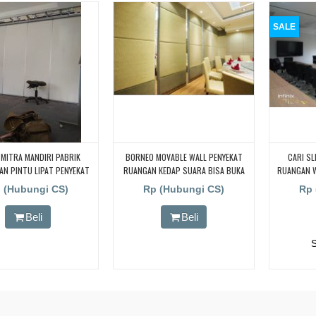
UARA UNTUK RUANG KELAS
KAMPUS
SALE
MITRA MANDIRI PABRIK
BORNEO MOVABLE WALL PENYEKAT
CARI SL
N PINTU LIPAT PENYEKAT
RUANGAN KEDAP SUARA BISA BUKA
RUANGAN 
N KEDAP SUARA UNTUK
TUTUP UNTUK PABRIK, WORKSHOP ,
 (Hubungi CS)
Rp (Hubungi CS)
Rp 
G KELAS UNIVERSITAS
DAN BENGKEL
Beli
Beli