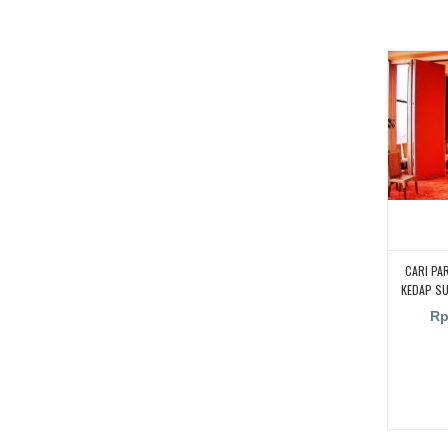
CARI PA
KEDAP S
KAMPUS,
Rp
RUANGA
RUANG KEL
PENYEKA
UNTUK RU
PARTISI 
SUARA UN
CARI PA