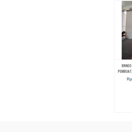
KEDAP S
BRNEO 
PEMBUATA
RUANGA
Rp
RUAN