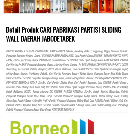
Detail Produk CARI PABRIKASI PARTISI SLIDING
WALL DAERAH JABODETABEK
CARI PEMBUATAN PARTISI PINTU LIPAT.. KAMI AHLINYA Jakarta, Bandung, Bekasi, Tangerang, Bogor, Sumatra Bali Dll.
Penyekat Ruangan Redam Suara.! BORNEO PARTISI PINTU LIPAT, Cari Partisi Geser/PABRIK BORNEO PARTISI PINTU
LIPAT, Pintu Lipat Kedap Suara, PABRIKASI Partisi Geser/ PABRIKASI Pintu Lipat Kedap Suara KAMI AHLINYA, PABRIK
Cari Partisi PABRIK Penyekat Ruangan, Rapat, Meeting Room, Kantor, PABRIK PEMBUATAN PINTU LIPAT/PINTU GESER
Workshop, Restaurant, Pabrik, Bengkel,
HOTEL
, Class, Ballroom, Cari PABRIK Partisi Pintu Lipat/Geser Ruangan Rapat,
Miting Room, Kantor, Workshop, Pabrik,, Cari Partisi Peredam Suara / Kedap Suara, Ruangan Besar Bisa Buka Tutup,
Kami AHLINYA! PABRIK Penyekat Ruangan Kedap Suara, Untuk Miting Room, Kantor, Workshop CARI PARTISI GESER /
PENYEKAT RUANGAN KEDAP SUARA. Cari Partisi Sliding Door, Cari Partisi Ruangan, Cari PABRIK Partisi Geser /
Movable Wall/ Sliding Wall Kami Jual, Cari Pabrik Pintu Panel Lipat Dengan Peredam Suara, PINTU LIPAT RUANGAN,
Untuk Ballroom,
HOTEL
, Ruang Meeting Dll. PABRIK PARTISI PEREDAM SUARA, Untuk Kantor, Workshop, Pabrik,
Penyekat Ruangan Besar Bisa Buka Tutup, PABRIK Penyekat Ruangan Kedap Suara, Untuk Miting Room, Kantor,
Workshop, Partisi Geser / Movable Wall / Partisi Penyekat Ruangan Sliding Wall, Cari PABRIK Partisi Sliding Wall, Cari
PABRIK Partisi Movable Wall, Cari PABRIK Partisi Peredam Suara / Kedap Suara, Cari Partisi Sliding Door, Workshop,
Pabrik, Penyekat Ruangan Besar Bisa Geser, PENYEKAT RUANGAN