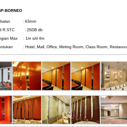
 iP-BORNEO
tebalan : 63mm
d R.STC : 25DB db
ingian Max : 1m s/d 4m
ntukan : Hotel, Mall, Office, Meting Room, Class Room, Restaourant,