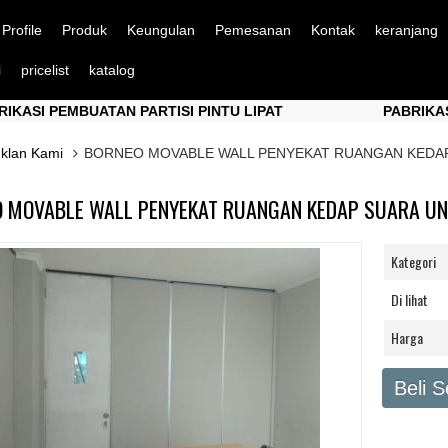
Profile
Produk
Keungulan
Pemesanan
Kontak
keranjang
i
pricelist
katalog
PEMBUATAN PARTISI PINTU LIPAT
PABRIKASI PEMB
PEMBUATAN PARTISI PINTU LIPAT
PABRIKASI PEMB
Iklan Kami
BORNEO MOVABLE WALL PENYEKAT RUANGAN KEDAP
 MOVABLE WALL PENYEKAT RUANGAN KEDAP SUARA UNT
Kategori
Di lihat
Harga
Beli 