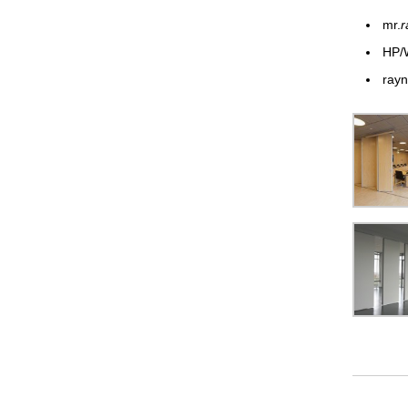
mr.
r
HP/
ray