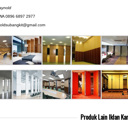
aynold
WA 0896 6897 2977
noldsubangkit@gmail.com
Produk Lain
Iklan Ka