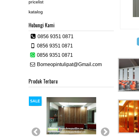
pricelist
katalog
Hubungi Kami
0856 9351 0871
0856 9351 0871
0856 9351 0871
Borneopintulipat@Gmail.com
Produk Terbaru
SALE
SALE