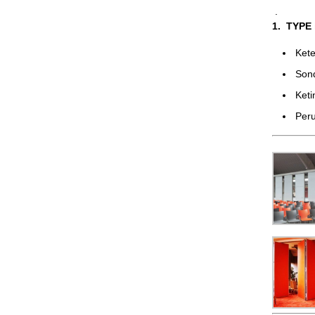
.
1. TYPE
Ke
Son
Ket
Peru