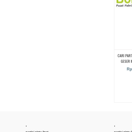
CARI PART
GESER 
Rp
.
.
partisi pintu lipat
partisi pintu l