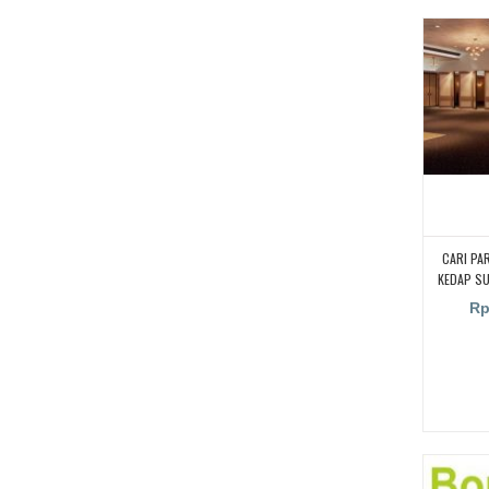
CARI PA
KEDAP S
KAMPUS,
Rp
RUANGA
RUANG KEL
PENYEKA
UNTUK RU
PARTISI 
SUARA UN