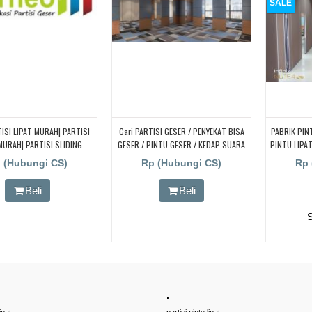
SALE
ISI LIPAT MURAH| PARTISI
Cari PARTISI GESER / PENYEKAT BISA
PABRIK PIN
MURAH| PARTISI SLIDING
GESER / PINTU GESER / KEDAP SUARA
PINTU LIPA
MURAH
PNTU LI
 (Hubungi CS)
Rp (Hubungi CS)
Rp 
Beli
Beli
.
ipat
partisi pintu lipat