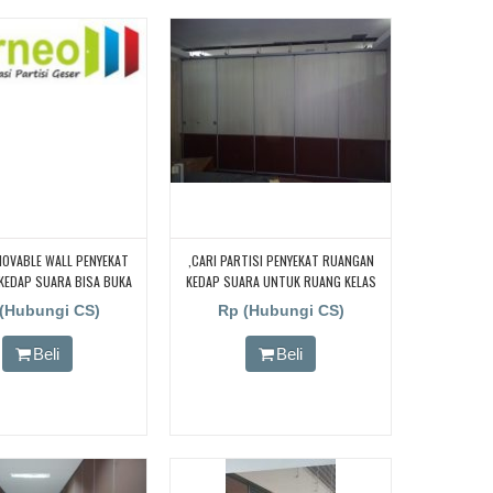
OVABLE WALL PENYEKAT
,CARI PARTISI PENYEKAT RUANGAN
KEDAP SUARA BISA BUKA
KEDAP SUARA UNTUK RUANG KELAS
UK PABRIK, WORKSHOP ,
SEKOLAH, CARI PARTISI PENYEKAT
(Hubungi CS)
Rp (Hubungi CS)
DAN BENGKEL
RUANGAN KEDAP SUARA UNTUK
RUANG KELAS SEKOLAH, CARI PARTISI
Beli
Beli
PENYEKAT RUANGAN KEDAP SUARA
UNTUK RUANG KELAS SEKOLAH, CARI
PARTISI PENYEKAT RUANGAN KEDAP
SUARA UNTUK RUANG KELAS SEKOLAH