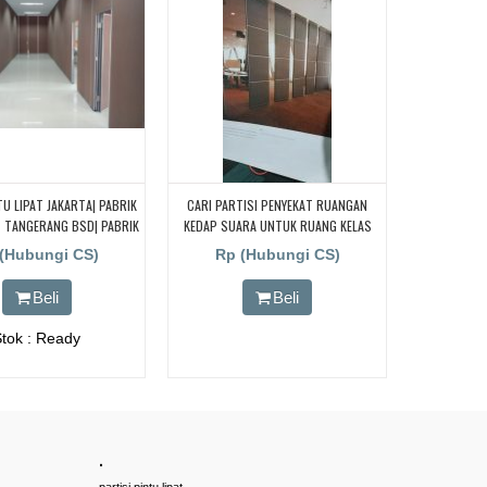
TU LIPAT JAKARTA| PABRIK
CARI PARTISI PENYEKAT RUANGAN
T TANGERANG BSD| PABRIK
KEDAP SUARA UNTUK RUANG KELAS
PAT BATAM, PALEMBANG
KAMPUS, CARI PARTISI PENYEKAT
(Hubungi CS)
Rp (Hubungi CS)
RUANGAN KEDAP SUARA UNTUK
RUANG KELAS KAMPUS, CARI PARTISI
Beli
Beli
PENYEKAT RUANGAN KEDAP SUARA
UNTUK RUANG KELAS KAMPUS, CARI
Stok : Ready
PARTISI PENYEKAT RUANGAN KEDAP
SUARA UNTUK RUANG KELAS KAMPUS,
CARI PARTISI PENYEKAT RUANGAN
KEDAP SUARA UNTUK RUANG KELAS
KAMPUS
.
partisi pintu lipat