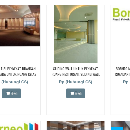
RTISI PENYEKAT RUANGAN
SLIDING WALL UNTUK PENYEKAT
BORNEO M
UARA UNTUK RUANG KELAS
RUANG RESTORANT,SLIDING WALL
RUANGAN 
 CARI PARTISI PENYEKAT
UNTUK PENYEKAT RUANG
TUTUP UNT
 (Hubungi CS)
Rp (Hubungi CS)
Rp 
N KEDAP SUARA UNTUK
RESTORANT,SLIDING WALL UNTUK
AS KAMPUS, CARI PARTISI
PENYEKAT RUANG RESTORANT,SLIDING
Beli
Beli
T RUANGAN KEDAP SUARA
WALL UNTUK PENYEKAT RUANG
ANG KELAS KAMPUS, CARI
RESTORANT
PENYEKAT RUANGAN KEDAP
TUK RUANG KELAS KAMPUS