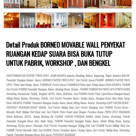
Detail Produk BORNEO MOVABLE WALL PENYEKAT
RUANGAN KEDAP SUARA BISA BUKA TUTUP
UNTUK PABRIK, WORKSHOP , DAN BENGKEL
CARI PEMBUATAN PARTISI PINTU LIPAT.. KAMI AHLINYA Jakarta, Bandung, Bekasi, Tangerang, Bogor, Sumatra Bali Dll.
Penyekat Ruangan Redam Suara.! BORNEO PARTISI PINTU LIPAT, Cari Partisi Geser/PABRIK BORNEO PARTISI PINTU
LIPAT, Pintu Lipat Kedap Suara, PABRIKASI Partisi Geser/ PABRIKASI Pintu Lipat Kedap Suara KAMI AHLINYA, PABRIK
Cari Partisi PABRIK Penyekat Ruangan, Rapat, Meeting Room, Kantor, PABRIK PEMBUATAN PINTU LIPAT/PINTU GESER
Workshop, Restaurant, Pabrik, Bengkel,
HOTEL
, Class, Ballroom, Cari PABRIK Partisi Pintu Lipat/Geser Ruangan Rapat,
Miting Room, Kantor, Workshop, Pabrik,, Cari Partisi Peredam Suara / Kedap Suara, Ruangan Besar Bisa Buka Tutup,
Kami AHLINYA! PABRIK Penyekat Ruangan Kedap Suara, Untuk Miting Room, Kantor, Workshop CARI PARTISI GESER /
PENYEKAT RUANGAN KEDAP SUARA. Cari Partisi Sliding Door, Cari Partisi Ruangan, Cari PABRIK Partisi Geser /
Movable Wall/ Sliding Wall Kami Jual, Cari Pabrik Pintu Panel Lipat Dengan Peredam Suara, PINTU LIPAT RUANGAN,
Untuk Ballroom,
HOTEL
, Ruang Meeting Dll. PABRIK PARTISI PEREDAM SUARA, Untuk Kantor, Workshop, Pabrik,
Penyekat Ruangan Besar Bisa Buka Tutup, PABRIK Penyekat Ruangan Kedap Suara, Untuk Miting Room, Kantor,
Workshop, Partisi Geser / Movable Wall / Partisi Penyekat Ruangan Sliding Wall, Cari PABRIK Partisi Sliding Wall, Cari
PABRIK Partisi Movable Wall, Cari PABRIK Partisi Peredam Suara / Kedap Suara, Cari Partisi Sliding Door, Workshop,
Pabrik, Penyekat Ruangan Besar Bisa Geser, PENYEKAT RUANGAN