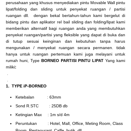
perusahaan yang khusus menyediakan pintu Movable Wall pintu
lipat/folding dan sliding untuk penyekat ruangan / partisi
ruangan dll. dengan bekal bertahun-tahun kami bergelut di
bidang pintu dan aplikator rel bail sliding dan folding/lipat kami
memberikan alternatif bagi ruangan anda yang membutuhkan
penyekat ruangan/partisi yang fleksible yang dapat di buka dan
di tutup sesuai keinginan dan kebutuhan tanpa harus
mengunakan / menyekat ruangan secara permanen. tidak
hanya untuk ruangan pertemuan kami juga melayani untuk
rumah huni, Type
BORNEO PARTISI PINTU LIPAT
Yang kami
miliki
:
.
.
1. TYPE iP-BORNEO
Ketebalan : 63mm
Sond R.STC : 25DB db
Ketingian Max : 1m s/d 4m
Peruntukan : Hotel, Mall, Office, Meting Room, Class
Room, Restaourant, Caffe, butik, dll