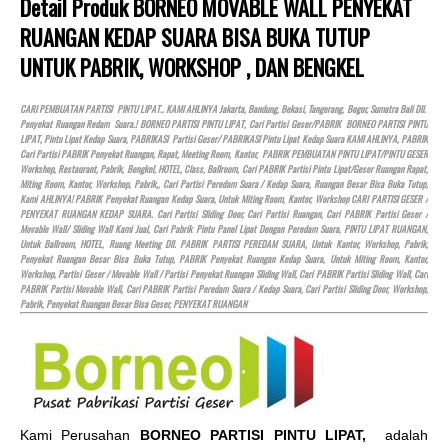
Detail Produk BORNEO MOVABLE WALL PENYEKAT
RUANGAN KEDAP SUARA BISA BUKA TUTUP
UNTUK PABRIK, WORKSHOP , DAN BENGKEL
CARI PEMBUATAN PARTISI PINTU LIPAT.. KAMI AHLINYA Jakarta, Bandung, Bekasi, Tangerang, Bogor, Sumatra Bali Dll.
Penyekat Ruangan Redam Suara.! BORNEO PARTISI PINTU LIPAT, Cari Partisi Geser/PABRIK BORNEO PARTISI PINTU
LIPAT, Pintu Lipat Kedap Suara, PABRIKASI Partisi Geser/ PABRIKASI Pintu Lipat Kedap Suara KAMI AHLINYA, PABRIK
Cari Partisi PABRIK Penyekat Ruangan, Rapat, Meeting Room, Kantor, PABRIK PEMBUATAN PINTU LIPAT/PINTU GESER
Workshop, Restaurant, Pabrik, Bengkel,
HOTEL
, Class, Ballroom, Cari PABRIK Partisi Pintu Lipat/Geser Ruangan Rapat,
Miting Room, Kantor, Workshop, Pabrik,, Cari Partisi Peredam Suara / Kedap Suara, Ruangan Besar Bisa Buka Tutup,
Kami AHLINYA! PABRIK Penyekat Ruangan Kedap Suara, Untuk Miting Room, Kantor, Workshop CARI PARTISI GESER /
PENYEKAT RUANGAN KEDAP SUARA. Cari Partisi Sliding Door, Cari Partisi Ruangan, Cari PABRIK Partisi Geser /
Movable Wall/ Sliding Wall Kami Jual, Cari Pabrik Pintu Panel Lipat Dengan Peredam Suara, PINTU LIPAT RUANGAN,
Untuk Ballroom,
HOTEL
, Ruang Meeting Dll. PABRIK PARTISI PEREDAM SUARA, Untuk Kantor, Workshop, Pabrik,
Penyekat Ruangan Besar Bisa Buka Tutup, PABRIK Penyekat Ruangan Kedap Suara, Untuk Miting Room, Kantor,
Workshop, Partisi Geser / Movable Wall / Partisi Penyekat Ruangan Sliding Wall, Cari PABRIK Partisi Sliding Wall, Cari
PABRIK Partisi Movable Wall, Cari PABRIK Partisi Peredam Suara / Kedap Suara, Cari Partisi Sliding Door, Workshop,
Pabrik, Penyekat Ruangan Besar Bisa Geser, PENYEKAT RUANGAN
Kami Perusahan
BORNEO PARTISI PINTU LIPAT,
adalah