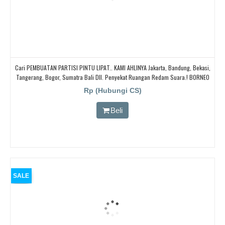
Cari PEMBUATAN PARTISI PINTU LIPAT.. KAMI AHLINYA Jakarta, Bandung, Bekasi,
Tangerang, Bogor, Sumatra Bali Dll. Penyekat Ruangan Redam Suara.! BORNEO
PARTISI PINTU LIPAT, Cari Partisi Geser/PABRIK BORNEO PARTISI PINTU LIPAT,
Rp (Hubungi CS)
Beli
SALE