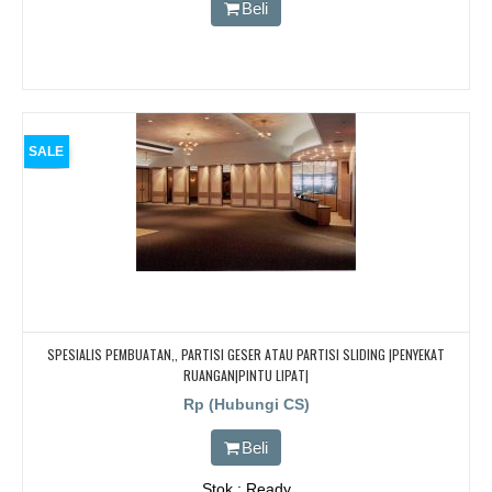
Beli
SALE
SPESIALIS PEMBUATAN,, PARTISI GESER ATAU PARTISI SLIDING |PENYEKAT
RUANGAN|PINTU LIPAT|
Rp (Hubungi CS)
Beli
Stok : Ready