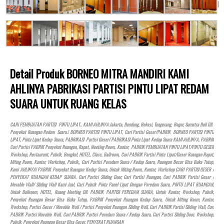
Detail Produk BORNEO MITRA MANDIRI KAMI
AHLINYA PABRIKASI PARTISI PINTU LIPAT REDAM
SUARA UNTUK RUANG KELAS
CARI PEMBUATAN PARTISI PINTU LIPAT.. KAMI AHLINYA Jakarta, Bandung, Bekasi, Tangerang, Bogor, Sumatra Bali Dll.
Penyekat Ruangan Redam Suara.! BORNEO PARTISI PINTU LIPAT, Cari Partisi Geser/PABRIK BORNEO PARTISI PINTU
LIPAT, Pintu Lipat Kedap Suara, PABRIKASI Partisi Geser/ PABRIKASI Pintu Lipat Kedap Suara KAMI AHLINYA, PABRIK
Cari Partisi PABRIK Penyekat Ruangan, Rapat, Meeting Room, Kantor, PABRIK PEMBUATAN PINTU LIPAT/PINTU GESER
Workshop, Restaurant, Pabrik, Bengkel,
HOTEL
, Class, Ballroom, Cari PABRIK Partisi Pintu Lipat/Geser Ruangan Rapat,
Miting Room, Kantor, Workshop, Pabrik,, Cari Partisi Peredam Suara / Kedap Suara, Ruangan Besar Bisa Buka Tutup,
Kami AHLINYA! PABRIK Penyekat Ruangan Kedap Suara, Untuk Miting Room, Kantor, Workshop CARI PARTISI GESER /
PENYEKAT RUANGAN KEDAP SUARA. Cari Partisi Sliding Door, Cari Partisi Ruangan, Cari PABRIK Partisi Geser /
Movable Wall/ Sliding Wall Kami Jual, Cari Pabrik Pintu Panel Lipat Dengan Peredam Suara, PINTU LIPAT RUANGAN,
Untuk Ballroom,
HOTEL
, Ruang Meeting Dll. PABRIK PARTISI PEREDAM SUARA, Untuk Kantor, Workshop, Pabrik,
Penyekat Ruangan Besar Bisa Buka Tutup, PABRIK Penyekat Ruangan Kedap Suara, Untuk Miting Room, Kantor,
Workshop, Partisi Geser / Movable Wall / Partisi Penyekat Ruangan Sliding Wall, Cari PABRIK Partisi Sliding Wall, Cari
PABRIK Partisi Movable Wall, Cari PABRIK Partisi Peredam Suara / Kedap Suara, Cari Partisi Sliding Door, Workshop,
Pabrik, Penyekat Ruangan Besar Bisa Geser, PENYEKAT RUANGAN