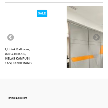
SALE
.
Cari PARTISI PINTU LIPAT Penyekat RUANGAN, Untuk Ballroom,
partisi pintu lipat
HOTEL, Ruang Meeting Dll, JAKARTA, BANDUNG, BEKASI,
TANGERANG UNTUK HOTEL | UNTUK RUANG KELAS KAMPUS |