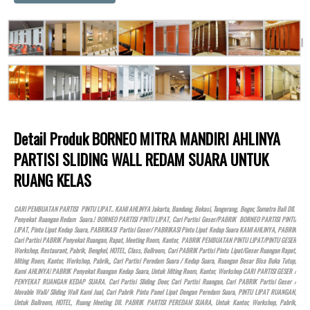
Detail Produk BORNEO MITRA MANDIRI AHLINYA
PARTISI SLIDING WALL REDAM SUARA UNTUK
RUANG KELAS
CARI PEMBUATAN PARTISI PINTU LIPAT.. KAMI AHLINYA Jakarta, Bandung, Bekasi, Tangerang, Bogor, Sumatra Bali Dll.
Penyekat Ruangan Redam Suara.! BORNEO PARTISI PINTU LIPAT, Cari Partisi Geser/PABRIK BORNEO PARTISI PINTU
LIPAT, Pintu Lipat Kedap Suara, PABRIKASI Partisi Geser/ PABRIKASI Pintu Lipat Kedap Suara KAMI AHLINYA, PABRIK
Cari Partisi PABRIK Penyekat Ruangan, Rapat, Meeting Room, Kantor, PABRIK PEMBUATAN PINTU LIPAT/PINTU GESER
Workshop, Restaurant, Pabrik, Bengkel,
HOTEL
, Class, Ballroom, Cari PABRIK Partisi Pintu Lipat/Geser Ruangan Rapat,
Miting Room, Kantor, Workshop, Pabrik,, Cari Partisi Peredam Suara / Kedap Suara, Ruangan Besar Bisa Buka Tutup,
Kami AHLINYA! PABRIK Penyekat Ruangan Kedap Suara, Untuk Miting Room, Kantor, Workshop CARI PARTISI GESER /
PENYEKAT RUANGAN KEDAP SUARA. Cari Partisi Sliding Door, Cari Partisi Ruangan, Cari PABRIK Partisi Geser /
Movable Wall/ Sliding Wall Kami Jual, Cari Pabrik Pintu Panel Lipat Dengan Peredam Suara, PINTU LIPAT RUANGAN,
Untuk Ballroom,
HOTEL
, Ruang Meeting Dll. PABRIK PARTISI PEREDAM SUARA, Untuk Kantor, Workshop, Pabrik,