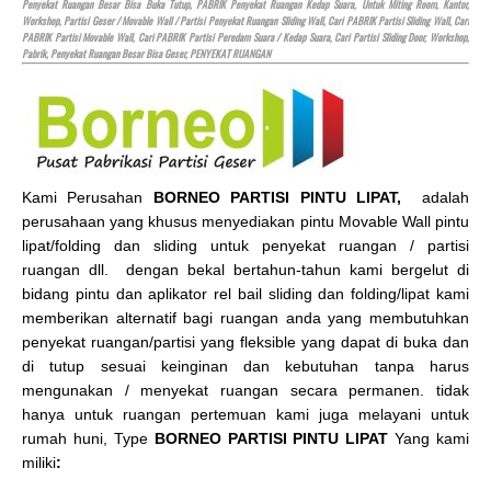
Penyekat Ruangan Besar Bisa Buka Tutup, PABRIK Penyekat Ruangan Kedap Suara, Untuk Miting Room, Kantor,
Workshop, Partisi Geser / Movable Wall / Partisi Penyekat Ruangan Sliding Wall, Cari PABRIK Partisi Sliding Wall, Cari
PABRIK Partisi Movable Wall, Cari PABRIK Partisi Peredam Suara / Kedap Suara, Cari Partisi Sliding Door, Workshop,
Pabrik, Penyekat Ruangan Besar Bisa Geser, PENYEKAT RUANGAN
Kami Perusahan
BORNEO PARTISI PINTU LIPAT,
adalah
perusahaan yang khusus menyediakan pintu Movable Wall pintu
lipat/folding dan sliding untuk penyekat ruangan / partisi
ruangan dll. dengan bekal bertahun-tahun kami bergelut di
bidang pintu dan aplikator rel bail sliding dan folding/lipat kami
memberikan alternatif bagi ruangan anda yang membutuhkan
penyekat ruangan/partisi yang fleksible yang dapat di buka dan
di tutup sesuai keinginan dan kebutuhan tanpa harus
mengunakan / menyekat ruangan secara permanen. tidak
hanya untuk ruangan pertemuan kami juga melayani untuk
rumah huni, Type
BORNEO PARTISI PINTU LIPAT
Yang kami
miliki
:
.