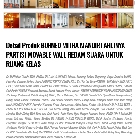
Detail Produk BORNEO MITRA MANDIRI AHLINYA
PARTISI MOVABLE WALL REDAM SUARA UNTUK
RUANG KELAS
CARI PEMBUATAN PARTISI PINTU LIPAT.. KAMI AHLINYA Jakarta, Bandung, Bekasi, Tangerang, Bogor, Sumatra Bali Dll.
Penyekat Ruangan Redam Suara.! BORNEO PARTISI PINTU LIPAT, Cari Partisi Geser/PABRIK BORNEO PARTISI PINTU
LIPAT, Pintu Lipat Kedap Suara, PABRIKASI Partisi Geser/ PABRIKASI Pintu Lipat Kedap Suara KAMI AHLINYA, PABRIK
Cari Partisi PABRIK Penyekat Ruangan, Rapat, Meeting Room, Kantor, PABRIK PEMBUATAN PINTU LIPAT/PINTU GESER
Workshop, Restaurant, Pabrik, Bengkel,
HOTEL
, Class, Ballroom, Cari PABRIK Partisi Pintu Lipat/Geser Ruangan Rapat,
Miting Room, Kantor, Workshop, Pabrik,, Cari Partisi Peredam Suara / Kedap Suara, Ruangan Besar Bisa Buka Tutup,
Kami AHLINYA! PABRIK Penyekat Ruangan Kedap Suara, Untuk Miting Room, Kantor, Workshop CARI PARTISI GESER /
PENYEKAT RUANGAN KEDAP SUARA. Cari Partisi Sliding Door, Cari Partisi Ruangan, Cari PABRIK Partisi Geser /
Movable Wall/ Sliding Wall Kami Jual, Cari Pabrik Pintu Panel Lipat Dengan Peredam Suara, PINTU LIPAT RUANGAN,
Untuk Ballroom,
HOTEL
, Ruang Meeting Dll. PABRIK PARTISI PEREDAM SUARA, Untuk Kantor, Workshop, Pabrik,
Penyekat Ruangan Besar Bisa Buka Tutup, PABRIK Penyekat Ruangan Kedap Suara, Untuk Miting Room, Kantor,
Workshop, Partisi Geser / Movable Wall / Partisi Penyekat Ruangan Sliding Wall, Cari PABRIK Partisi Sliding Wall, Cari
PABRIK Partisi Movable Wall, Cari PABRIK Partisi Peredam Suara / Kedap Suara, Cari Partisi Sliding Door, Workshop,
Pabrik, Penyekat Ruangan Besar Bisa Geser, PENYEKAT RUANGAN