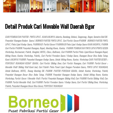
Detail Produk Cari Movable Wall Daerah Bgor
CARI PEMBUATAN PARTISI PINTU LIPAT.. KAMI AHLINYA Jakarta, Bandung, Bekasi, Tangerang, Bogor, Sumatra Bali Dll.
Penyekat Ruangan Redam Suara.! BORNEO PARTISI PINTU LIPAT, Cari Partisi Geser/PABRIK BORNEO PARTISI PINTU
LIPAT, Pintu Lipat Kedap Suara, PABRIKASI Partisi Geser/ PABRIKASI Pintu Lipat Kedap Suara KAMI AHLINYA, PABRIK
Cari Partisi PABRIK Penyekat Ruangan, Rapat, Meeting Room, Kantor, PABRIK PEMBUATAN PINTU LIPAT/PINTU GESER
Workshop, Restaurant, Pabrik, Bengkel,
HOTEL
, Class, Ballroom, Cari PABRIK Partisi Pintu Lipat/Geser Ruangan Rapat,
Miting Room, Kantor, Workshop, Pabrik,, Cari Partisi Peredam Suara / Kedap Suara, Ruangan Besar Bisa Buka Tutup,
Kami AHLINYA! PABRIK Penyekat Ruangan Kedap Suara, Untuk Miting Room, Kantor, Workshop CARI PARTISI GESER /
PENYEKAT RUANGAN KEDAP SUARA. Cari Partisi Sliding Door, Cari Partisi Ruangan, Cari PABRIK Partisi Geser /
Movable Wall/ Sliding Wall Kami Jual, Cari Pabrik Pintu Panel Lipat Dengan Peredam Suara, PINTU LIPAT RUANGAN,
Untuk Ballroom,
HOTEL
, Ruang Meeting Dll. PABRIK PARTISI PEREDAM SUARA, Untuk Kantor, Workshop, Pabrik,
Penyekat Ruangan Besar Bisa Buka Tutup, PABRIK Penyekat Ruangan Kedap Suara, Untuk Miting Room, Kantor,
Workshop, Partisi Geser / Movable Wall / Partisi Penyekat Ruangan Sliding Wall, Cari PABRIK Partisi Sliding Wall, Cari
PABRIK Partisi Movable Wall, Cari PABRIK Partisi Peredam Suara / Kedap Suara, Cari Partisi Sliding Door, Workshop,
Pabrik, Penyekat Ruangan Besar Bisa Geser, PENYEKAT RUANGAN